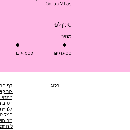
Group Villas
סינון לפי
מחיר
בלוג
דף הבי
צור קש
התחייב
הטוב ב
גלריית
המלצות
מה הוי
לוח זמי