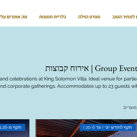
 למחיר הטוב
מפרט הוילה
גלריית תמונות
מה אומרים עלינ
Group Even | אירוח קבוצות
nd celebrations at King Solomon Villa. Ideal venue for partie
 and corporate gatherings. Accommodates up to 23 guests wi
full amenities. | ארחו אירועים וחגיגות בוילת המלך שלמה. מקום
ים עד 23 אורחים.
תקף לחודש יוני ( עד 20-6 )
תקף מ-11.26 ועד 12.26