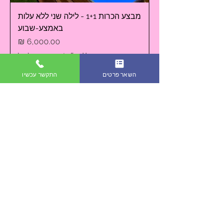
מבצע הכרות 1+1 - לילה שני ללא עלות
באמצע-שבוע
מחיר
כולל מע״מ
|
השובר מגיע למייל
השאר פרטים
התקשר עכשיו
דף הבית
בלוג
צור קשר
התחייבות למחיר הטוב ביותר
המלצות מלקוחות
גלריית תמונות
מה הוילה מכילה
לוח זמינות והזמנות
מדיניות הפרטיות
תנאי השימוש באתר
הצהרת נגישות
תקנון ומדיניות ביטולים