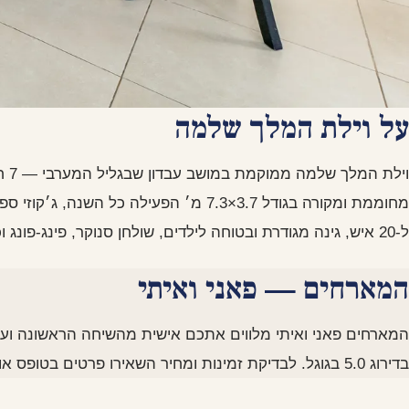
על וילת המלך שלמה
מחוממת ומקורה בגודל 3.7×7.3 מ׳ הפעילה כ
ל-20 איש, גינה מגודרת ובטוחה לילדים, שולחן סנוקר, פינג-פונג וכדורסל בבריכה.
המארחים — פאני ואיתי
בדירוג 5.0 בגוגל. לבדיקת זמינות ומחיר השאירו פרטים בטופס או כתבו לנו בוואטסאפ.