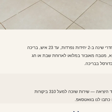
וילת המלך שלמה ממוקמת במושב עבדון שבגליל המערבי — 7 חדרי שינה ב-2 יחידות נפרדות, עד 23 איש, בריכה
ל השנה, ג׳קוזי ספא, מטבח מאובזר במלואו לארוחת שבת או חג
המארחים פאני ואיתי מלווים אתכם אישית מהשיחה הראשונה ועד היציאה — שירות שזכה למעל 310 ביקורות